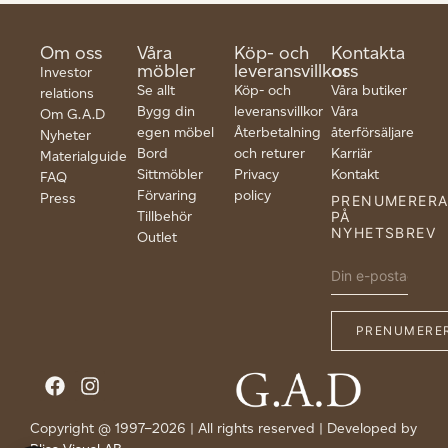
Om oss
Våra
Köp- och
Kontakta
möbler
leveransvillkor
oss
Investor
Se allt
Köp- och
Våra butiker
relations
Bygg din
leveransvillkor
Våra
Om G.A.D
egen möbel
Återbetalning
återförsäljare
Nyheter
Bord
och returer
Karriär
Materialguide
Sittmöbler
Privacy
Kontakt
FAQ
Förvaring
policy
Press
PRENUMERER
Tillbehör
PÅ
NYHETSBREV
Outlet
Copyright @ 1997–2026 | All rights reserved | Developed by