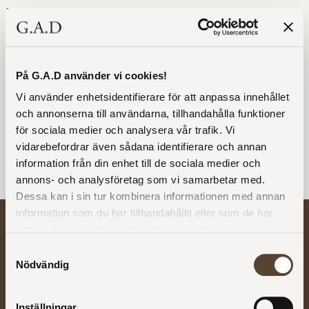
0
På G.A.D använder vi cookies!
Vi använder enhetsidentifierare för att anpassa innehållet
och annonserna till användarna, tillhandahålla funktioner
för sociala medier och analysera vår trafik. Vi
vidarebefordrar även sådana identifierare och annan
Köpsammanfattning
information från din enhet till de sociala medier och
annons- och analysföretag som vi samarbetar med.
Dessa kan i sin tur kombinera informationen med annan
information som du har tillhandahållit eller som de har
samlat in när du har använt deras tjänster.
Om oss
Våra
Köp- och
Kontakta
möbler
leveransvillkor
oss
Investor
Samtyckesval
Se allt
Köp- och
Våra butiker
relations
Nödvändig
Bygg din
leveransvillkor
Våra
Om G.A.D
egen möbel
Återbetalning
återförsäljare
Nyheter
Bord
och returer
Karriär
Materialguide
Inställningar