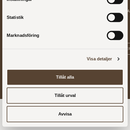
Sittmöbler
Privacy
Kontakt
FAQ
Förvaring
policy
Press
PRENUMERER
Tillbehör
PÅ
Statistik
NYHETSBREV
Outlet
Marknadsföring
Visa detaljer
Copyright @ 1997–2026 | All rights reserved | Developed by
Tillåt alla
Bliss Visual AB
Tillåt urval
Avvisa