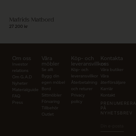
Mafrids Matbord
27 200
kr
Om oss
Våra
Köp- och
Kontakta
möbler
leveransvillkor
oss
Investor
Se allt
Köp- och
Våra butiker
relations
Bygg din
leveransvillkor
Våra
Om G.A.D
egen möbel
Återbetalning
återförsäljare
Nyheter
Bord
och returer
Karriär
Materialguide
Sittmöbler
Privacy
Kontakt
FAQ
Förvaring
policy
Press
PRENUMERER
Tillbehör
PÅ
NYHETSBREV
Outlet