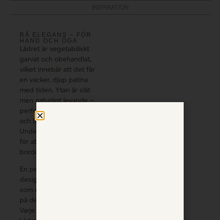
INSPIRATION
RÅ ELEGANS – FÖR
HAND OCH ÖGA
Lädret är vegetabiliskt
garvat och obehandlat,
vilket innebär att det får
en vacker, djup patina
med tiden. Ytan är slät
men naturligt levande –
perfekt för både optiska
och laserbaserade möss.
Undersidan är lätt ruggad
för att ligga stadigt på
bordet, utan att glida.
En perfekt present till den
designmedvetne – eller
som ett personligt inslag
på det egna skrivbordet.
Varje exemplar är unikt.