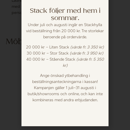
Lädret mörknar vackert
med tiden och får en
Stack följer med hem i
personlig patina.
sommar.
Under juli och augusti ingår en Stackhylla
vid beställning från 20 000 kr. Tre storlekar
beroende på ordervärde.
Möblera med...
20 000 kr – Liten Stack
(värde fr. 3 350 kr)
30 000 kr – Stor Stack
(värde fr. 3 950 kr)
40 000 kr – Stående Stack
(värde fr. 5 350
kr)
Ange önskad ytbehandling i
beställningsanteckningarna i kassan!
Kampanjen gäller 1 juli–31 augusti i
butik/showrooms och online, och kan inte
kombineras med andra erbjudanden.