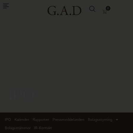
0
IPO
IPO
Kalender
Rapporter
Pressmeddelanden
Bolagsstyrning
Bolagsstämmor
IR-Kontakt