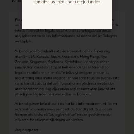
nationella lagstiftningen.
kombineras med andra erbjudanden.
För att få tillgång till informationen på denna del av Bolagets
webbplats måste samtliga personer först försäkra sig om att de
inte är föremål för legala restriktioner som begränsar deras
möjlighet att ta del av informationen på denna del av Bolagets
webbplats.
Vi ber dig därför bekräfta att du är bosatt och befinner dig,
utanför USA, Kanada, Japan, Australien, Hong Kong, Nya
Zeeland, Singapore, Sydkorea, Sydafrika eller någon annan
jurisdiktion där sådan åtgärd helt eller delvis är föremål för
legala restriktioner, eller skulle kräva ytterligare prospekt,
registrering eller andra åtgärder än vad som följer av svensk rätt
samt har rätt att ta del av informationen på dessa webbsidor
utan begränsning i lag eller andra regler samt utan krav på att
ytterligare åtgärder behöver vidtas av Bolaget.
Vi ber dig även bekräfta att du har läst informationen, villkoren
och restriktionerna ovan samt att du åtar dig att följa dessa.
Genom att klicka på “Ja, jag bekräftar” nedan godkänner du
villkoren för åtkomst till denna webbplats.
Jag intygar att: