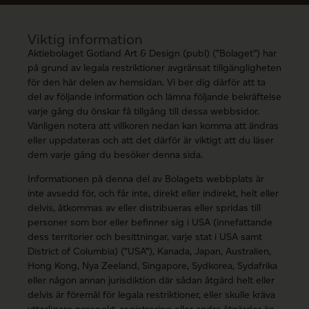
Viktig information
Aktiebolaget Gotland Art & Design (publ) (”Bolaget”) har
på grund av legala restriktioner avgränsat tillgängligheten
för den här delen av hemsidan. Vi ber dig därför att ta
del av följande information och lämna följande bekräftelse
varje gång du önskar få tillgång till dessa webbsidor.
Vänligen notera att villkoren nedan kan komma att ändras
eller uppdateras och att det därför är viktigt att du läser
dem varje gång du besöker denna sida.
Informationen på denna del av Bolagets webbplats är
inte avsedd för, och får inte, direkt eller indirekt, helt eller
delvis, åtkommas av eller distribueras eller spridas till
personer som bor eller befinner sig i USA (innefattande
dess territorier och besittningar, varje stat i USA samt
District of Columbia) (“USA“), Kanada, Japan, Australien,
Hong Kong, Nya Zeeland, Singapore, Sydkorea, Sydafrika
eller någon annan jurisdiktion där sådan åtgärd helt eller
delvis är föremål för legala restriktioner, eller skulle kräva