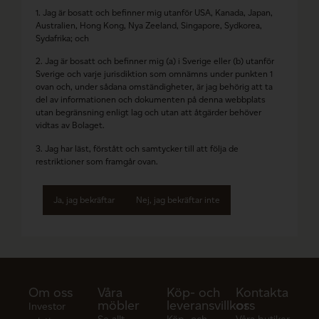
1. Jag är bosatt och befinner mig utanför USA, Kanada, Japan,
Australien, Hong Kong, Nya Zeeland, Singapore, Sydkorea,
Sydafrika; och
2. Jag är bosatt och befinner mig (a) i Sverige eller (b) utanför
Sverige och varje jurisdiktion som omnämns under punkten 1
ovan och, under sådana omständigheter, är jag behörig att ta
del av informationen och dokumenten på denna webbplats
utan begränsning enligt lag och utan att åtgärder behöver
vidtas av Bolaget.
3. Jag har läst, förstått och samtycker till att följa de
restriktioner som framgår ovan.
Ja, jag bekräftar
Nej, jag bekräftar inte
Om oss
Våra
Köp- och
Kontakta
möbler
leveransvillkor
oss
Investor