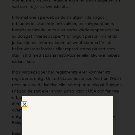
ytterligare prospekt, registrering eller andra åtgärder än
vad som följer av svensk rätt.
Informationen på webbsidorna utgör inte något
erbjudande avseende units aktier, teckningsoptioner,
betalda tecknade units eller andra värdepapper utgivna
av Bolaget (“Värdepapper“) till någon person i nämnda
jurisdiktioner. Informationen på webbsidorna får inte
heller vidarebefordras eller reproduceras på sätt som
står i strid med sådana restriktioner eller skulle innebära
sådana krav.
Inga Värdepapper har registrerats eller kommer att
registreras enligt United States Securities Act från 1933 i
dess nuvarande lydelse eller värdepapperslagstiftningen
i någon delstat eller annan jurisdiktion i USA och får inte
erbjudas, tecknas, utnyttjas, pantsättas, säljas,
återförsäljas, tilldelas, levereras eller på annat sätt
överföras, direkt eller indirekt, i eller till USA, förutom i
enlighet med eventuella undantag som accepteras av
Bolaget.
Bolaget förbehåller sig rätten att enligt eventuellt