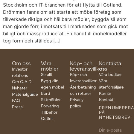
Stockholm och IT-branchen för att flytta till Gotland.
Drömmen fanns om att starta ett möbelföretag som
tillverkade riktiga och hållbara möbler, byggda så som
man gjorde förr, i motsats till marknaden som gick mot
billigt och massproducerat. En handfull möbelmodeller
tog form och ställdes […]
Om oss
Våra
Köp- och
Kontakta
möbler
leveransvillkor
oss
Investor
Se allt
Köp- och
Våra butiker
relations
Bygg din
leveransvillkor
Våra
Om G.A.D
egen möbel
Återbetalning
återförsäljare
Nyheter
Bord
och returer
Karriär
Materialguide
Sittmöbler
Privacy
Kontakt
FAQ
Förvaring
policy
Press
PRENUMERER
Tillbehör
PÅ
NYHETSBREV
Outlet