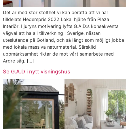
Det är med stor stolthet vi kan berätta att vi har
tilldelats Hederspris 2022 Lokal hjälte från Plaza
Interiör! I juryns motivering lyfts G.A.D:s konsekventa
vägval att ha all tillverkning i Sverige, nästan
uteslutande på Gotland, och så långt som möjligt jobba
med lokala massiva naturmaterial. Särskild
uppmärksamhet riktar de mot vårt samarbete med
Ardre såg, […]
Se G.A.D i nytt visningshus