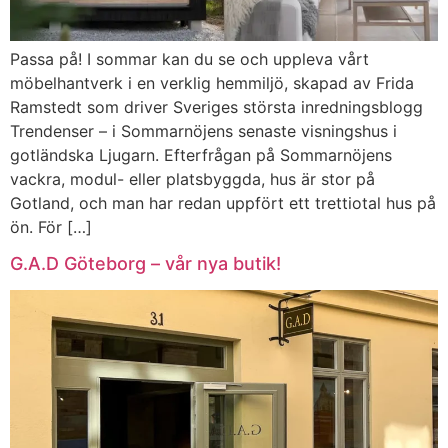
Passa på! I sommar kan du se och uppleva vårt
möbelhantverk i en verklig hemmiljö, skapad av Frida
Ramstedt som driver Sveriges största inredningsblogg
Trendenser – i Sommarnöjens senaste visningshus i
gotländska Ljugarn. Efterfrågan på Sommarnöjens
vackra, modul- eller platsbyggda, hus är stor på
Gotland, och man har redan uppfört ett trettiotal hus på
ön. För […]
G.A.D Göteborg – vår nya butik!