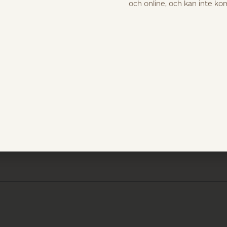
och online, och kan inte k
a att vi har tilldelats Hederspris 2022 Lokal hjälte från Plaza In
nsekventa vägval att ha all tillverkning i Sverige, nästan ute
a naturmaterial. Särskild uppmärksamhet riktar de mot v
 gotländsk kärnfuru. Det är så klart oerhört glädjande för os