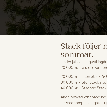
Stack följer
sommar.
Under juli och augusti ingår
20 000 kr. Tre storlekar be
20 000 kr – Liten Stack
(vä
30 000 kr – Stor Stack
(vär
40 000 kr – Stående Stac
Ange önskad ytbehandling i
kassan! Kampanjen gäller 1 