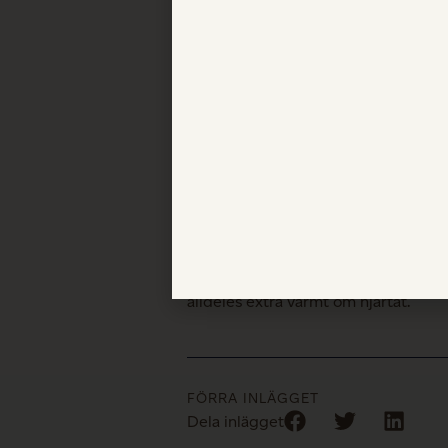
Det är med stor stolthet vi kan berätt
I juryns motivering lyfts G.A.D:s ko
möjligt jobba med lokala massiv
tillverkningen av Ardre slagbord i
alldeles extra varmt om hjärtat.
FÖRRA INLÄGGET
Dela inlägget