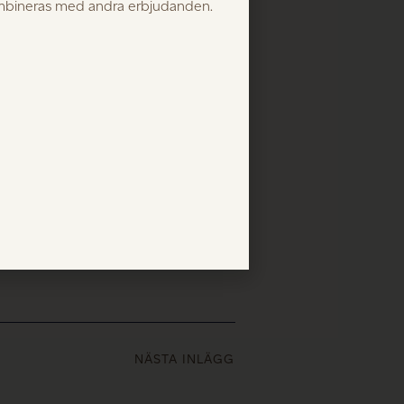
ombineras med andra erbjudanden.
teriör!
slutande på Gotland, och så långt som
årt samarbete med Ardre såg, och
s, då detta är något som ligger oss
NÄSTA INLÄGG