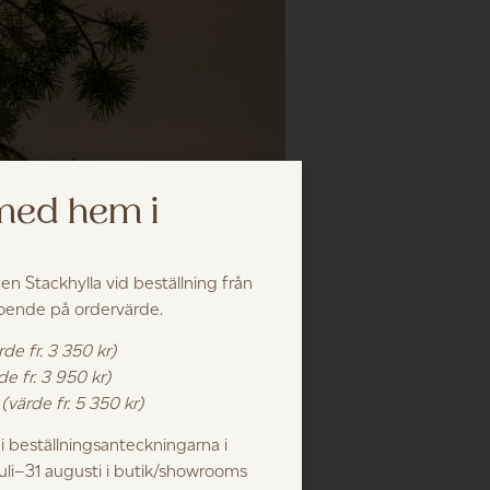
 med hem i
 en Stackhylla vid beställning från
roende på ordervärde.
rde fr. 3 350 kr)
de fr. 3 950 kr)
k
(värde fr. 5 350 kr)
 beställningsanteckningarna i
juli–31 augusti i butik/showrooms