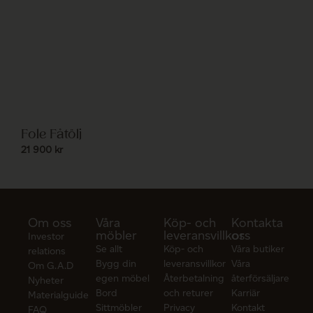
Fole Fåtölj
21 900
kr
Om oss
Våra
Köp- och
Kontakta
möbler
leveransvillkor
oss
Investor
Se allt
Köp- och
Våra butiker
relations
Bygg din
leveransvillkor
Våra
Om G.A.D
egen möbel
Återbetalning
återförsäljare
Nyheter
Bord
och returer
Karriär
Materialguide
Sittmöbler
Privacy
Kontakt
FAQ