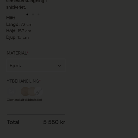
semesterstängning i
snickeriet.
Mått
Längd:
72 cm
Höjd:
157 cm
Djup:
13 cm
MATERIAL
*
YTBEHANDLING
*
Obehandlad
Vitoljad
Såpad
Målad
Total
5 550
kr