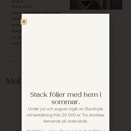
EGEN
Stack är en
anpassningsbar hylla som
du kan designa precis
som du vill ha den.
Kombinera olika modeller
av Stack för att skapa din
helt egna vägghylla.
Möblera med...
Stack följer med hem i
sommar.
Under juli och augusti ingår en Stackhylla
vid beställning från 20 000 kr. Tre storlekar
beroende på ordervärde.