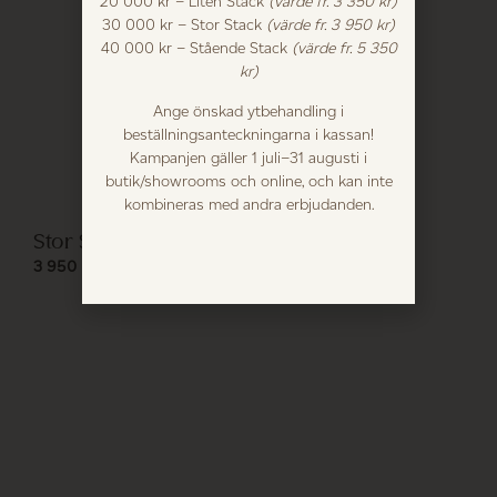
20 000 kr – Liten Stack
(värde fr. 3 350 kr)
30 000 kr – Stor Stack
(värde fr. 3 950 kr)
40 000 kr – Stående Stack
(värde fr. 5 350
kr)
Ange önskad ytbehandling i
beställningsanteckningarna i kassan!
Kampanjen gäller 1 juli–31 augusti i
butik/showrooms och online, och kan inte
kombineras med andra erbjudanden.
Stor Stack Vägghylla
3 950
kr