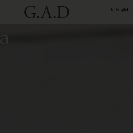
In English
la