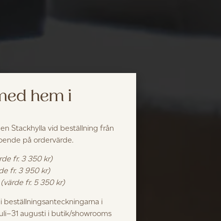
 med hem i
 en Stackhylla vid beställning från
roende på ordervärde.
rde fr. 3 350 kr)
de fr. 3 950 kr)
k
(värde fr. 5 350 kr)
 beställningsanteckningarna i
juli–31 augusti i butik/showrooms