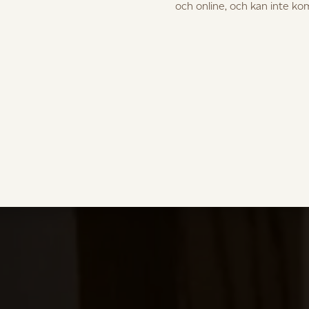
och online, och kan inte k