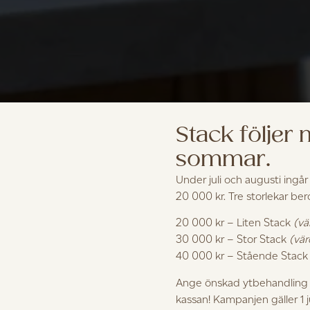
Stack följer
sommar.
Under juli och augusti ingår
20 000 kr. Tre storlekar be
20 000 kr – Liten Stack
(vä
30 000 kr – Stor Stack
(vär
40 000 kr – Stående Stac
Ange önskad ytbehandling i
kassan! Kampanjen gäller 1 