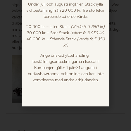
Under juli och augusti ingår en Stackhylla
hemsidan, eller besök våra
signaturskivor i Gotländsk
vid beställning från 20 000 kr. Tre storlekar
butiker eller återförsäljare
kalksten, Jämtländsk
beroende på ordervärde.
för att få hjälp att
kalksten eller svensk
komponera det perfekta
diabas. Sist men inte
20 000 kr – Liten Stack
(värde fr. 3 350 kr)
Hejnumbordet för just dig.
minst kan du även välja
30 000 kr – Stor Stack
(värde fr. 3 950 kr)
mellan två olika höjder, 45
40 000 kr – Stående Stack
(värde fr. 5 350
eller 50 cm, beroende på
kr)
hur just du vill ha det.
Ange önskad ytbehandling i
beställningsanteckningarna i kassan!
Kampanjen gäller 1 juli–31 augusti i
butik/showrooms och online, och kan inte
kombineras med andra erbjudanden.