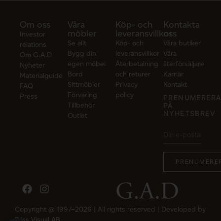
Om oss
Våra
Köp- och
Kontakta
möbler
leveransvillkor
oss
Investor
Se allt
Köp- och
Våra butiker
relations
Bygg din
leveransvillkor
Våra
Om G.A.D
egen möbel
Återbetalning
återförsäljare
Nyheter
Bord
och returer
Karriär
Materialguide
Sittmöbler
Privacy
Kontakt
FAQ
Förvaring
policy
Press
PRENUMERER
Tillbehör
PÅ
NYHETSBREV
Outlet
Copyright @ 1997–2026 | All rights reserved | Developed by
Bliss Visual AB