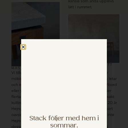
känsla som ändå upplevs
lätt i rummet.
TA IN HEJNUM I DITT
HEM
MASSIVA MATERIAL
Många av våra kunder
Vi tillverkar alla våra
kommer in till oss och letar
möbler i massiv trä – björk
efter ett klassiskt soffbord
och ek – som kan målas
som kan anpassas efter
eller ytbehandlas med
deras stil – vilket är exakt
flertalet olika färger och
vad Hejnum är. I över 20 år
kulörer. Du kan göra
har Hejnum funnits i vårt
Hejnum till ditt eget –
sortiment, och det är inte
oavsett vilken stil du har.
Stack följer med hem i
på väg bort på länge.
Hejnum erbjuder
sommar.
Beställ Hejnum här på
dessutom våra