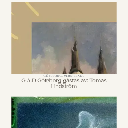
GÖTEBORG
,
VERNISSAGE
G.A.D Göteborg gästas av: Tomas
Lindström