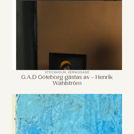
STOCKHOLM
,
VERNISSAGE
G.A.D Göteborg gästas av – Henrik
Wahlström