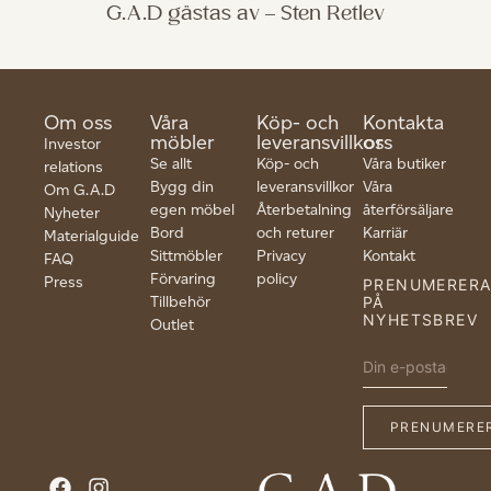
G.A.D gästas av – Sten Retlev
Om oss
Våra
Köp- och
Kontakta
möbler
leveransvillkor
oss
Investor
Se allt
Köp- och
Våra butiker
relations
Bygg din
leveransvillkor
Våra
Om G.A.D
egen möbel
Återbetalning
återförsäljare
Nyheter
Bord
och returer
Karriär
Materialguide
Sittmöbler
Privacy
Kontakt
FAQ
Förvaring
policy
Press
PRENUMERER
Tillbehör
PÅ
NYHETSBREV
Outlet