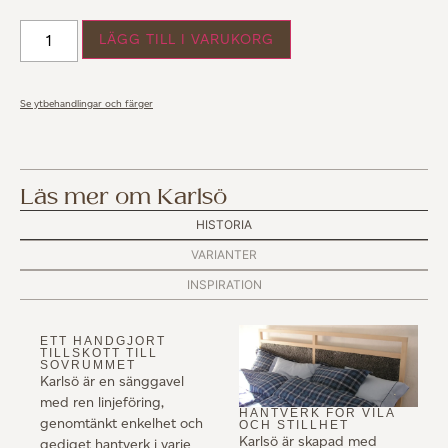
LÄGG TILL I VARUKORG
Se ytbehandlingar och färger
Läs mer om Karlsö
HISTORIA
VARIANTER
INSPIRATION
ETT HANDGJORT
TILLSKOTT TILL
SOVRUMMET
Karlsö är en sänggavel
med ren linjeföring,
HANTVERK FÖR VILA
genomtänkt enkelhet och
OCH STILLHET
Karlsö är skapad med
gediget hantverk i varje