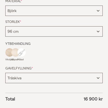
MATERIAL
*
STORLEK
*
YTBEHANDLING
Vitoljad
Såpad
Målad
GAVELFYLLNING
*
Total
16 900
kr