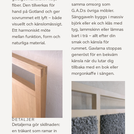
samma omsorg som
fiber. Den tillverkas för
G.A.D:s övriga möbler.
hand på Gotland och ger
Sänggaveln byggs i massiv
sovrummet ett lyft – både
björk eller ek och kläs med
visuellt och känslomässigt.
tyg, lammskinn eller lämnas
Ett harmoniskt möte
bart i trä – allt efter din
mellan funktion, form och
smak och känsla för
naturliga material.
rummet. Gavlarna stoppas
generöst för en bekväm
känsla när du lutar dig
tillbaka med en bok eller
morgonkaffe i sängen.
DETALJER
Detaljerna gör skillnaden:
en träkant som ramar in