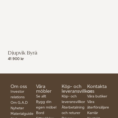
Djupvik Byrå
41 900
kr
Om oss
Våra
Köp- och
Kontakta
möbler
leveransvillkor
oss
Investor
Se allt
Köp- och
Våra butiker
relations
Bygg din
leveransvillkor
Våra
Om G.A.D
egen möbel
Återbetalning
återförsäljare
Nyheter
Bord
och returer
Karriär
Materialguide