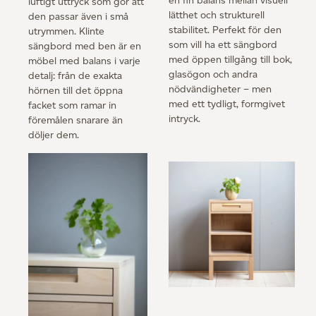
en fin balans mellan visuell
luftigt uttryck som gör att
lätthet och strukturell
den passar även i små
stabilitet. Perfekt för den
utrymmen. Klinte
som vill ha ett sängbord
sängbord med ben är en
med öppen tillgång till bok,
möbel med balans i varje
glasögon och andra
detalj: från de exakta
nödvändigheter – men
hörnen till det öppna
med ett tydligt, formgivet
facket som ramar in
intryck.
föremålen snarare än
döljer dem.