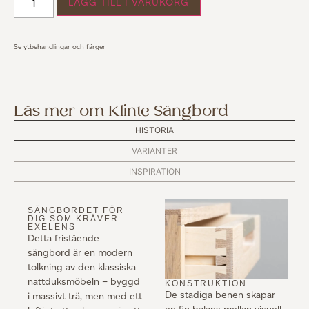
LÄGG TILL I VARUKORG
Se ytbehandlingar och färger
Läs mer om Klinte Sängbord
HISTORIA
VARIANTER
INSPIRATION
SÄNGBORDET FÖR
DIG SOM KRÄVER
EXELENS
Detta fristående
sängbord är en modern
tolkning av den klassiska
nattduksmöbeln – byggd
KONSTRUKTION
De stadiga benen skapar
i massivt trä, men med ett