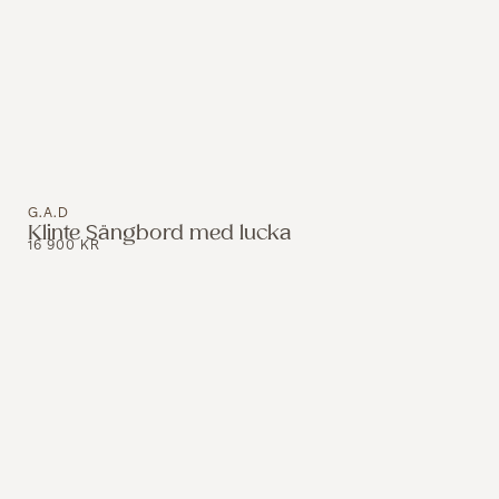
G.A.D
Klinte Sängbord med lucka
16 900
KR