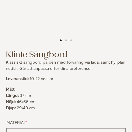
Klinte Sängbord
Klassiskt sängbord på ben med förvaring via låda, samt hyllplan
nedtill. Går att anpassa efter dina preferenser.
Leveranstid:
10–12 veckor
Mått:
Längd:
37 cm
Höjd:
46/66 cm
Djup:
29/40 cm
MATERIAL
*