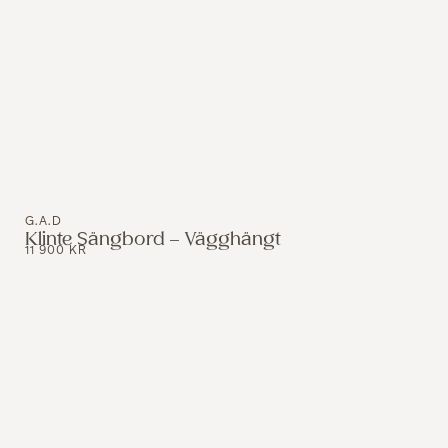
G.A.D
Klinte Sängbord – Vägghängt
11 900
KR