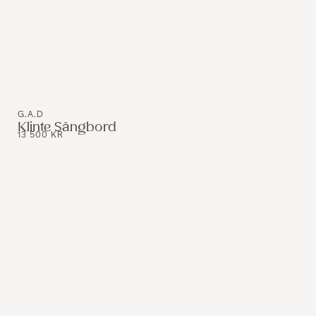
G.A.D
Klinte Sängbord
13 500
KR