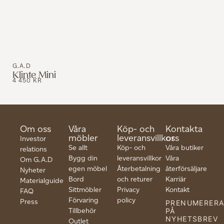
G.A.D
Klinte Mini
4 450
KR
Om oss
Våra
Köp- och
Kontakta
möbler
leveransvillkor
oss
Investor
Se allt
Köp- och
Våra butiker
relations
Bygg din
leveransvillkor
Våra
Om G.A.D
egen möbel
Återbetalning
återförsäljare
Nyheter
Bord
och returer
Karriär
Materialguide
Sittmöbler
Privacy
Kontakt
FAQ
Förvaring
policy
Press
PRENUMERER
Tillbehör
PÅ
NYHETSBREV
Outlet