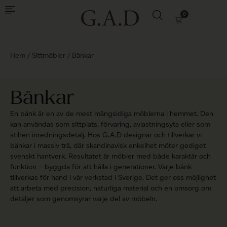
0
Hem
/
Sittmöbler
/ Bänkar
Bänkar
En bänk är en av de mest mångsidiga möblerna i hemmet. Den
kan användas som sittplats, förvaring, avlastningsyta eller som
stilren inredningsdetalj. Hos G.A.D designar och tillverkar vi
bänkar i massiv trä, där skandinavisk enkelhet möter gediget
svenskt hantverk. Resultatet är möbler med både karaktär och
funktion – byggda för att hålla i generationer. Varje bänk
tillverkas för hand i vår verkstad i Sverige. Det ger oss möjlighet
att arbeta med precision, naturliga material och en omsorg om
detaljer som genomsyrar varje del av möbeln.